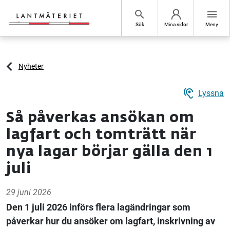
Hoppa till sidans innehåll
search
menu
Sök
Mina sidor
Meny
Nyheter
hearing
Lyssna
Så påverkas ansökan om
lagfart och tomträtt när
nya lagar börjar gälla den 1
juli
29 juni 2026
Den 1 juli 2026 införs flera lagändringar som
påverkar hur du ansöker om lagfart, inskrivning av