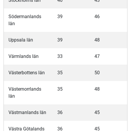
Stockholms län
40
43
Södermanlands
39
46
län
Uppsala län
39
48
Värmlands län
33
47
Västerbottens län
35
50
Västernorrlands
35
48
län
Västmanlands län
36
45
Västra Götalands
36
45