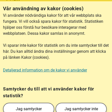
Vår användning av kakor (cookies)
RSS
Vi använder nödvändiga kakor för att vår webbplats ska
fungera. Vi vill också spara kakor för statistik. Statistiken
hjälper oss förstå hur besökare interagerar med
Om webbplatsen
webbplatsen. Dessa kakor samlas in anonymt.
Vi sparar inte kakor för statistik om du inte samtycker till det
Tillgänglighet
här. Du kan alltid ändra dina inställningar genom att klicka
på länken Kakor (cookies).
Other languages
Detaljerad information om de kakor vi använder
Kakor (cookies)
Frågor?
Chatta med
mig!
Samtycker du till att vi använder kakor för
statistik?
Lantmäteriet är den myndighet som kartlägger Sverige. Till våra uppgifter hör
Jag samtycker
Jag samtycker inte
också att registrera och säkra ägandet av alla fastigheter samt hantera deras