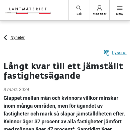
Hoppa till sidans innehåll
search
menu
Sök
Mina sidor
Meny
Nyheter
hearing
Lyssna
Långt kvar till ett jämställt
fastighetsägande
8 mars 2024
Glappet mellan män och kvinnors villkor minskar
inom många områden, men för ägandet av
fastigheter och mark så släpar jämställdheten efter.
Kvinnor äger 37 procent av alla fastigheter jämfört
med männen äger 47 procent*. Samtidigt äger