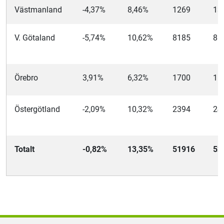
Västmanland
-4,37%
8,46%
1269
13
V. Götaland
-5,74%
10,62%
8185
86
Örebro
3,91%
6,32%
1700
16
Östergötland
-2,09%
10,32%
2394
24
Totalt
-0,82%
13,35%
51916
52