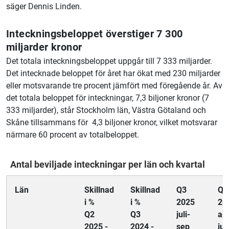
säger Dennis Linden.
Inteckningsbeloppet överstiger 7 300
miljarder kronor
Det totala inteckningsbeloppet uppgår till 7 333 miljarder.
Det intecknade beloppet för året har ökat med 230 miljarder
eller motsvarande tre procent jämfört med föregående år. Av
det totala beloppet för inteckningar, 7,3 biljoner kronor (7
333 miljarder), står Stockholm län, Västra Götaland och
Skåne tillsammans för 4,3 biljoner kronor, vilket motsvarar
närmare 60 procent av totalbeloppet.
Antal beviljade inteckningar per län och kvartal
Län
Skillnad
Skillnad
Q3
Q2
i %
i %
2025
20
Q2
Q3
juli-
apr
2025 -
2024 -
sep
jun