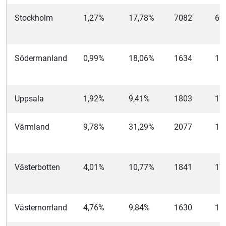
Stockholm
1,27%
17,78%
7082
69
Södermanland
0,99%
18,06%
1634
16
Uppsala
1,92%
9,41%
1803
17
Värmland
9,78%
31,29%
2077
18
Västerbotten
4,01%
10,77%
1841
17
Västernorrland
4,76%
9,84%
1630
15