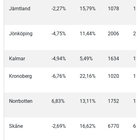
Jämtland
-2,27%
15,79%
1078
11
Jönköping
-4,75%
11,44%
2006
21
Kalmar
-4,94%
5,49%
1634
17
Kronoberg
-6,76%
22,16%
1020
10
Norrbotten
6,83%
13,11%
1752
16
Skåne
-2,69%
16,62%
6770
69