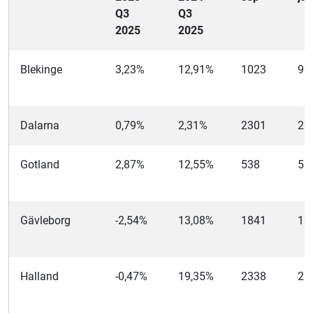
Q3
Q3
2025
2025
Blekinge
3,23%
12,91%
1023
99
Dalarna
0,79%
2,31%
2301
22
Gotland
2,87%
12,55%
538
52
Gävleborg
-2,54%
13,08%
1841
18
Halland
-0,47%
19,35%
2338
23