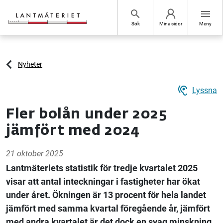
Hoppa till sidans innehåll
search
menu
Sök
Mina sidor
Meny
Nyheter
hearing
Lyssna
Fler bolån under 2025
jämfört med 2024
21 oktober 2025
Lantmäteriets statistik för tredje kvartalet 2025
visar att antal inteckningar i fastigheter har ökat
under året. Ökningen är 13 procent för hela landet
jämfört med samma kvartal föregående år, jämfört
med andra kvartalet är det dock en svag minskning