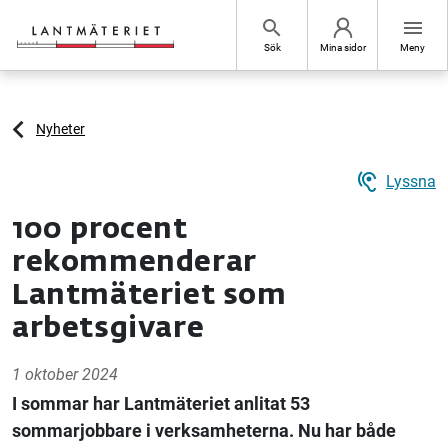
Hoppa till sidans innehåll
search
menu
Sök
Mina sidor
Meny
Nyheter
hearing
Lyssna
100 procent
rekommenderar
Lantmäteriet som
arbetsgivare
1 oktober 2024
I sommar har Lantmäteriet anlitat 53
sommarjobbare i verksamheterna. Nu har både