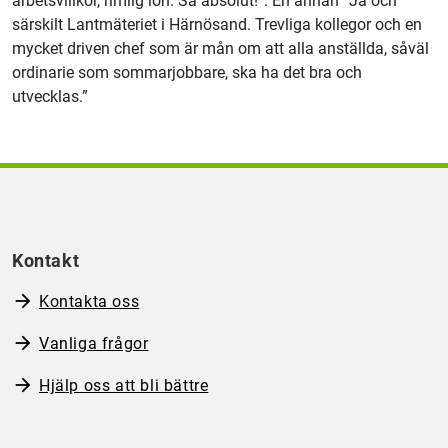
arbetsvillkor, rimlig lön. Så absolut!”. En annan ”Ja och
särskilt Lantmäteriet i Härnösand. Trevliga kollegor och en
mycket driven chef som är mån om att alla anställda, såväl
ordinarie som sommarjobbare, ska ha det bra och
utvecklas.”
Kontakt
Kontakta oss
Vanliga frågor
Hjälp oss att bli bättre