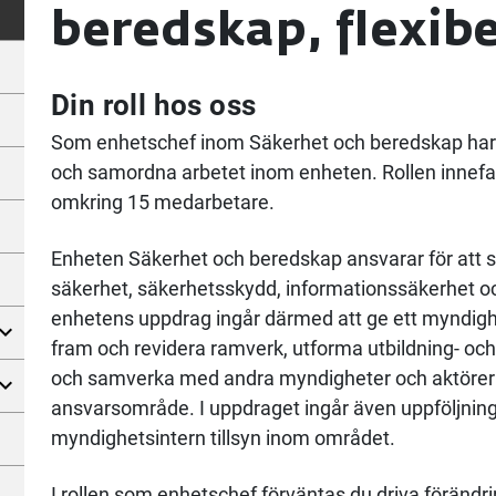
beredskap, flexibe
Din roll hos oss
Som enhetschef inom Säkerhet och beredskap har d
och samordna arbetet inom enheten. Rollen innefa
omkring 15 medarbetare.
Enheten Säkerhet och beredskap ansvarar för att
säkerhet, säkerhetsskydd, informationssäkerhet o
enhetens uppdrag ingår därmed att ge ett myndigh
fram och revidera ramverk, utforma utbildning- o
och samverka med andra myndigheter och aktöre
ansvarsområde. I uppdraget ingår även uppföljnin
myndighetsintern tillsyn inom området.
I rollen som enhetschef förväntas du driva förändr