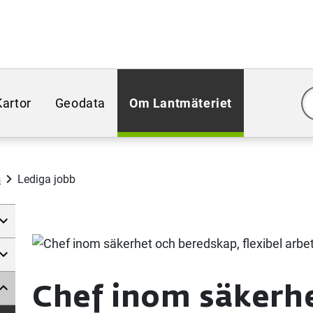
Kartor
Geodata
Om Lantmäteriet
s
Lediga jobb
Chef inom säkerh