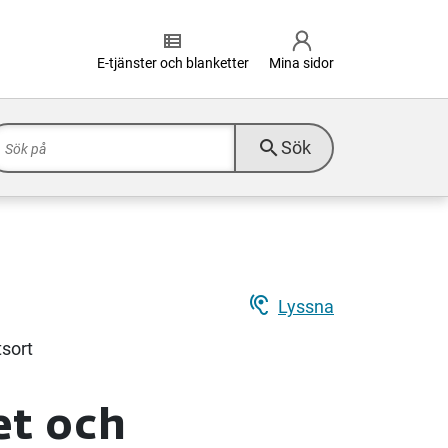
view_list
E-tjänster och blanketter
Mina sidor
search
Sök
hearing
Lyssna
et och