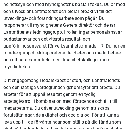
helhetssyn och med myndighetens bästa i fokus. Du är med
och utvecklar Lantmäteriet och bidrar proaktivt till det
utvecklings- och förändringsarbete som pågår. Du
rapporterar till myndighetens Generaldirektör och deltar i
Lantmäteriets ledningsgrupp. I rollen ingår personalansvar,
budgetansvar och det yttersta resultat- och
uppföljningsansvaret för verksamhetsområde HR. Du har en
mindre grupp direktrapporterande chefer och medarbetare
och ett nära samarbete med dina chefskollegor inom
myndigheten.
Ditt engagemang i ledarskapet är stort, och Lantmäteriets
och den statliga värdegrunden genomsyrar ditt arbete. Du
arbetar för att uppnå resultat genom en tydlig
arbetsgivarroll i kombination med förtroende och tillit till
medarbetarna. Du driver utveckling genom att skapa
förutsättningar, delaktighet och god dialog. För att kunna
leva upp till de förväntningar som ställs på dig får du som
chef på Lantmäteriet ett tydligt uppdrag med befogenheter