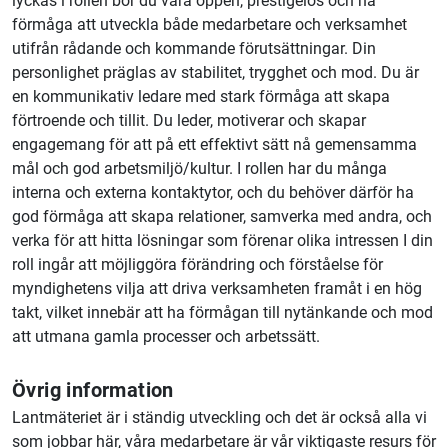
lyckas i rollen bör du vara öppen, prestigelös och ha
förmåga att utveckla både medarbetare och verksamhet
utifrån rådande och kommande förutsättningar. Din
personlighet präglas av stabilitet, trygghet och mod. Du är
en kommunikativ ledare med stark förmåga att skapa
förtroende och tillit. Du leder, motiverar och skapar
engagemang för att på ett effektivt sätt nå gemensamma
mål och god arbetsmiljö/kultur. I rollen har du många
interna och externa kontaktytor, och du behöver därför ha
god förmåga att skapa relationer, samverka med andra, och
verka för att hitta lösningar som förenar olika intressen I din
roll ingår att möjliggöra förändring och förståelse för
myndighetens vilja att driva verksamheten framåt i en hög
takt, vilket innebär att ha förmågan till nytänkande och mod
att utmana gamla processer och arbetssätt.
Övrig information
Lantmäteriet är i ständig utveckling och det är också alla vi
som jobbar här, våra medarbetare är vår viktigaste resurs för