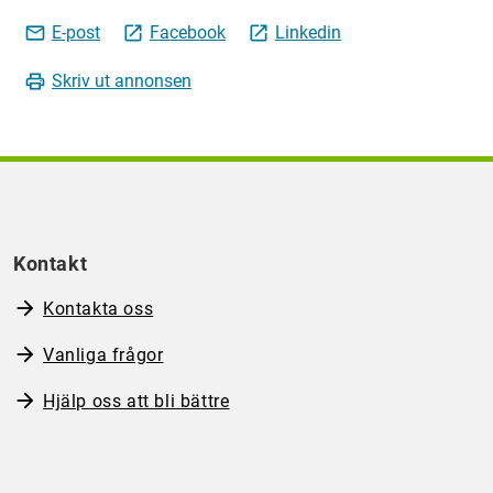
mail_outline
E-post
open_in_new
Facebook
open_in_new
Linkedin
print
Skriv ut annonsen
Kontakt
Kontakta oss
Vanliga frågor
Hjälp oss att bli bättre