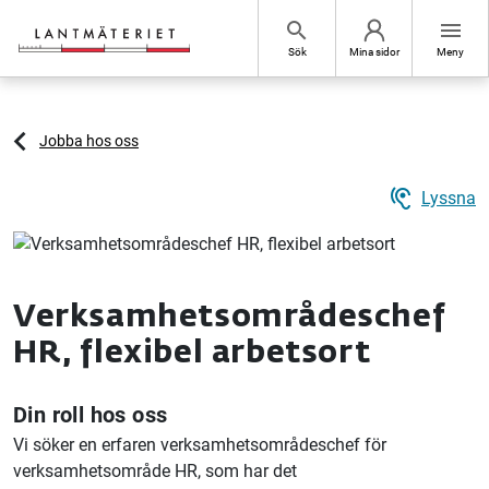
Hoppa till sidans innehåll
search
menu
Sök
Mina sidor
Meny
Jobba hos oss
hearing
Lyssna
Verksamhetsområdeschef
HR, flexibel arbetsort
Din roll hos oss
Vi söker en erfaren verksamhetsområdeschef för
verksamhetsområde HR, som har det