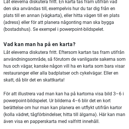
Låt eleverna diskutera fritt. En karta tas fram utifrån vad
den ska användas till, exempelvis hur du tar dig från en
plats till en annan (vägkarta), eller hitta vägen till en plats
(adress) eller för att planera någonting man ska bygga
(bostadshus). Se exempel i powerpoint-bildspelet.
Vad kan man ha på en karta?
Låt eleverna diskutera fritt. Eftersom kartan tas fram utifrån
användningsområde, så förutom de vanligaste sakerna som
hus och vägar, kanske någon vill ha en karta som bara visar
restauranger eller alla badplatser och cykelvägar. Eller en
skatt, då blir det en skattkarta!
För att illustrera vad man kan ha på kartorna visa bild 3–6 i
powerpoint-bildspelet. Ur bilderna 4–6 blir det en kort
berättelse om hur man kan planera en utflykt utifrån kartor
(kolla vädret, tågförbindelser, hitta till älgarna). Här kan man
även visa en papperskarta med valfritt innehåll.