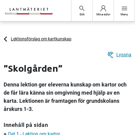
Hoppa till sidans innehåll
search
menu
Sök
Mina sidor
Meny
Lektionsförslag om kartkunskap
hearing
Lyssna
”Skolgården”
Denna lektion ger eleverna kunskap om kartor och
de får lära känna sin omgivning med hjälp av en
karta. Lektionen är framtagen för grundskolans
årskurs 1-3.
Innehåll på sidan
Del 1 - Lektion om kartor
double_arrow