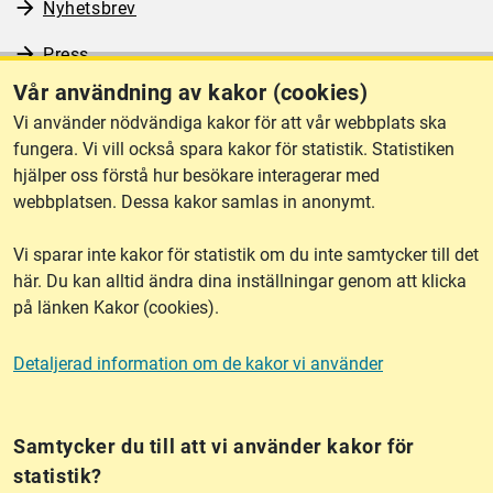
Nyhetsbrev
Press
Vår användning av kakor (cookies)
RSS
Vi använder nödvändiga kakor för att vår webbplats ska
fungera. Vi vill också spara kakor för statistik. Statistiken
hjälper oss förstå hur besökare interagerar med
Om webbplatsen
webbplatsen. Dessa kakor samlas in anonymt.
Vi sparar inte kakor för statistik om du inte samtycker till det
Tillgänglighet
här. Du kan alltid ändra dina inställningar genom att klicka
på länken Kakor (cookies).
Other languages
Detaljerad information om de kakor vi använder
Kakor (cookies)
Frågor?
Chatta med
mig!
Samtycker du till att vi använder kakor för
statistik?