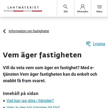
Hoppa till sidans innehåll
search
menu
Sök
Mina sidor
Meny
Information om fastigheter
hearing
Lyssna
Vem äger fastigheten
Vill du veta vem som äger en fastighet? Med e-
tjänsten Vem äger fastigheten kan du enkelt och
snabbt få fram svaret.
Innehåll på sidan
Vad kan jag göra i tjänsten?
double_arrow
Vem är den här tjänsten till för?
double_arrow