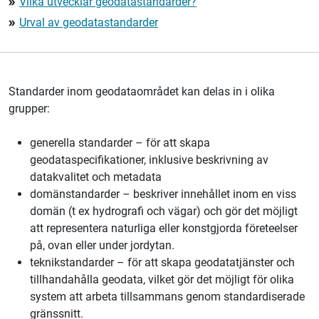
Vilka utvecklar geodatastandarder?
double_arrow
Urval av geodatastandarder
double_arrow
Standarder inom geodataområdet kan delas in i olika
grupper:
generella standarder – för att skapa
geodataspecifikationer, inklusive beskrivning av
datakvalitet och metadata
domänstandarder – beskriver innehållet inom en viss
domän (t ex hydrografi och vägar) och gör det möjligt
att representera naturliga eller konstgjorda företeelser
på, ovan eller under jordytan.
teknikstandarder – för att skapa geodatatjänster och
tillhandahålla geodata, vilket gör det möjligt för olika
system att arbeta tillsammans genom standardiserade
gränssnitt.