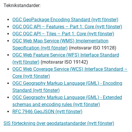
Teknikstandarder:
OGC GeoPackage Encoding Standard (nytt fönster)
OGC OGC API – Features – Part 1: Core (nytt fönster)
OGC OGC API – Tiles – Part 1: Core (nytt fönster)
OGC Web Map Service (WMS) Implementation
Specification (nytt fönster)
(motsvarar ISO 19128)
OGC Web Feature Service (WFS) Interface Standard
(nytt fönster)
(motsvarar ISO 19142)
OGC Web Coverage Service (WCS) Interface Standard –
Core (nytt fönster)
OGC Geography Markup Language (GML) - Encoding
Standard (nytt fönster)
OGC Geography Markup Language (GML) - Extended
schemas and encoding rules (nytt fönster)
RFC 7946 GeoJSON (nytt fönster)
SIS förteckning över geodatastandarder (nytt fönster)