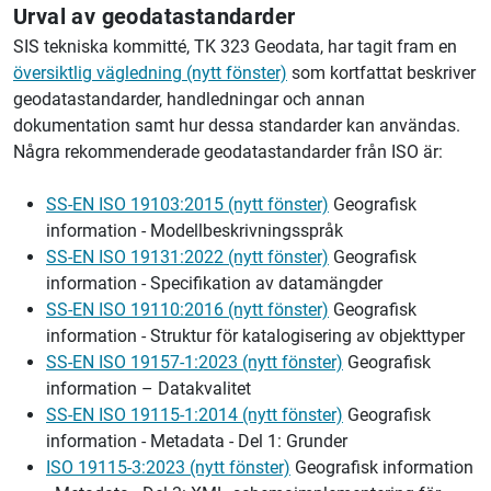
Urval av geodatastandarder
SIS tekniska kommitté, TK 323 Geodata, har tagit fram en
översiktlig vägledning (nytt fönster)
som kortfattat beskriver
geodatastandarder, handledningar och annan
dokumentation samt hur dessa standarder kan användas.
Några rekommenderade geodatastandarder från ISO är:
SS-EN ISO 19103:2015 (nytt fönster)
Geografisk
information - Modellbeskrivningsspråk
SS-EN ISO 19131:2022 (nytt fönster)
Geografisk
information - Specifikation av datamängder
SS-EN ISO 19110:2016 (nytt fönster)
Geografisk
information - Struktur för katalogisering av objekttyper
SS-EN ISO 19157-1:2023 (nytt fönster)
Geografisk
information – Datakvalitet
SS-EN ISO 19115-1:2014 (nytt fönster)
Geografisk
information - Metadata - Del 1: Grunder
ISO 19115-3:2023 (nytt fönster)
Geografisk information