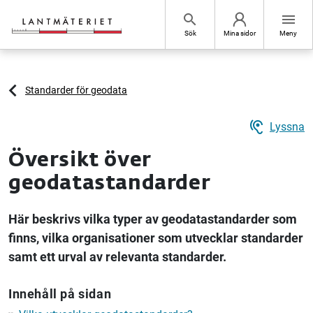
Hoppa till sidans innehåll
search
menu
Sök
Mina sidor
Meny
Standarder för geodata
hearing
Lyssna
Översikt över
geodatastandarder
Här beskrivs vilka typer av geodatastandarder som
finns, vilka organisationer som utvecklar standarder
samt ett urval av relevanta standarder.
Innehåll på sidan