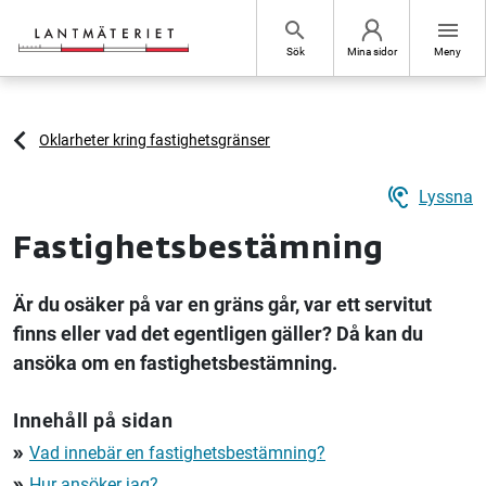
Hoppa till sidans innehåll
search
menu
Sök
Mina sidor
Meny
Oklarheter kring fastighetsgränser
hearing
Lyssna
Fastighetsbestämning
Är du osäker på var en gräns går, var ett servitut
finns eller vad det egentligen gäller? Då kan du
ansöka om en fastighetsbestämning.
Innehåll på sidan
Vad innebär en fastighetsbestämning?
double_arrow
Hur ansöker jag?
double_arrow