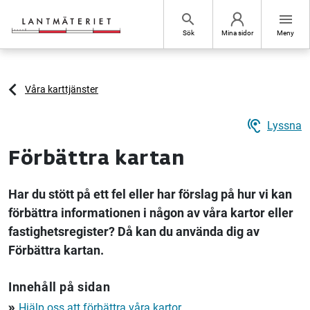
Hoppa till sidans innehåll
search
menu
Sök
Mina sidor
Meny
Våra karttjänster
hearing
Lyssna
Förbättra kartan
Har du stött på ett fel eller har förslag på hur vi kan
förbättra informationen i någon av våra kartor eller
fastighetsregister? Då kan du använda dig av
Förbättra kartan.
Innehåll på sidan
Hjälp oss att förbättra våra kartor
double_arrow