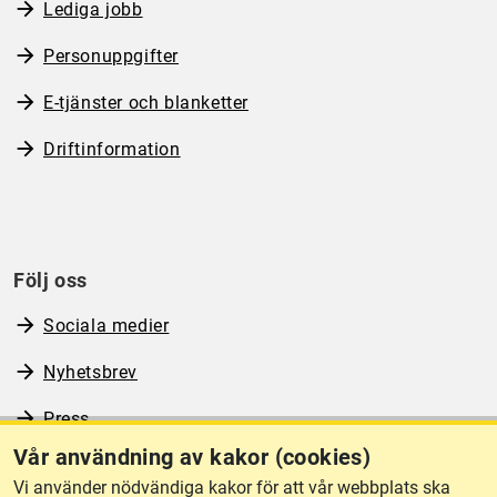
Lediga jobb
Personuppgifter
E-tjänster och blanketter
Driftinformation
Följ oss
Sociala medier
Nyhetsbrev
Press
Vår användning av kakor (cookies)
RSS
Vi använder nödvändiga kakor för att vår webbplats ska