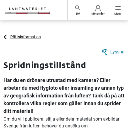
Hoppa till sidans innehåll
search
menu
Sök
Mina sidor
Meny
Rättsinformation
hearing
Lyssna
Spridningstillstånd
Har du en drönare utrustad med kamera? Eller
arbetar du med flygfoto eller insamling av annan typ
av geografisk information från luften? Tänk då på att
kontrollera vilka regler som gäller innan du sprider
ditt material!
Om du vill publicera, sälja eller dela material som avbildar
Sverige från luften behöver du ansöka om