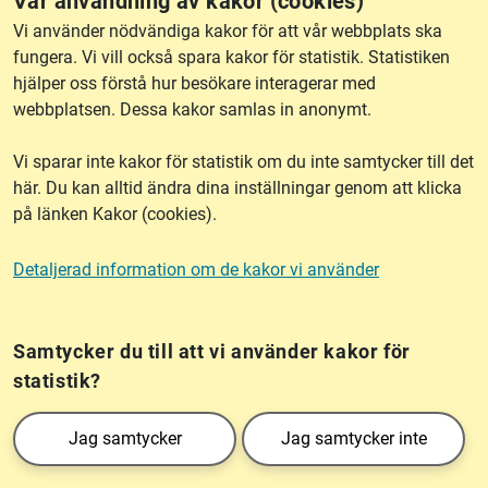
Vår användning av kakor (cookies)
RSS
Vi använder nödvändiga kakor för att vår webbplats ska
fungera. Vi vill också spara kakor för statistik. Statistiken
hjälper oss förstå hur besökare interagerar med
Om webbplatsen
webbplatsen. Dessa kakor samlas in anonymt.
Vi sparar inte kakor för statistik om du inte samtycker till det
Tillgänglighet
här. Du kan alltid ändra dina inställningar genom att klicka
på länken Kakor (cookies).
Other languages
Detaljerad information om de kakor vi använder
Kakor (cookies)
Frågor?
Chatta med
mig!
Samtycker du till att vi använder kakor för
statistik?
Lantmäteriet är den myndighet som kartlägger Sverige. Till våra uppgifter hör
Jag samtycker
Jag samtycker inte
också att registrera och säkra ägandet av alla fastigheter samt hantera deras
gränser. Vi tillhör Landsbygds- och infrastrukturdepartementet.