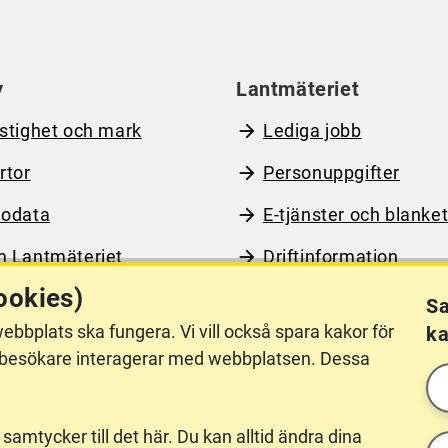
y
Lantmäteriet
stighet och mark
Lediga jobb
rtor
Personuppgifter
odata
E-tjänster och blanket
 Lantmäteriet
Driftinformation
ookies)
Sa
ebbplats ska fungera. Vi vill också spara kakor för
ka
llgänglighet
Other languages
hur besökare interagerar med webbplatsen. Dessa
 samtycker till det här. Du kan alltid ändra dina