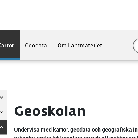
Kartor
Geodata
Om Lantmäteriet
Geoskolan
Undervisa med kartor, geodata och geografiska i
erbjuder gratis lektionsförslag och ett webbasera