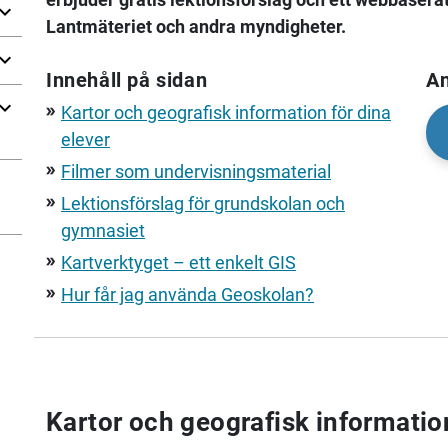
Lantmäteriet och andra myndigheter.
Innehåll på sidan
An
Kartor och geografisk information för dina
double_arrow
elever
Filmer som undervisningsmaterial
double_arrow
Lektionsförslag för grundskolan och
double_arrow
gymnasiet
Kartverktyget – ett enkelt GIS
double_arrow
Hur får jag använda Geoskolan?
double_arrow
Kartor och geografisk information