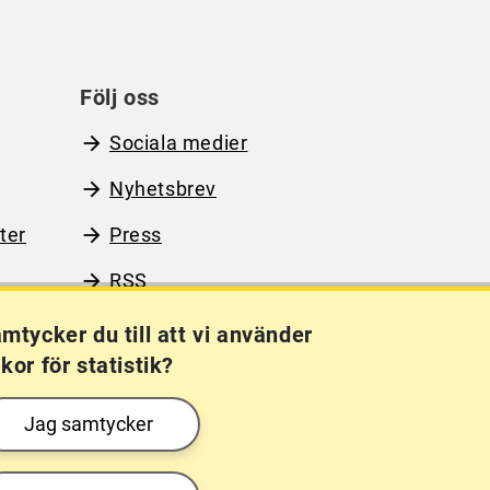
Följ oss
Sociala medier
Nyhetsbrev
ter
Press
RSS
mtycker du till att vi använder
kor för statistik?
Kakor (cookies)
Frågor?
Chatta med
Jag samtycker
mig!