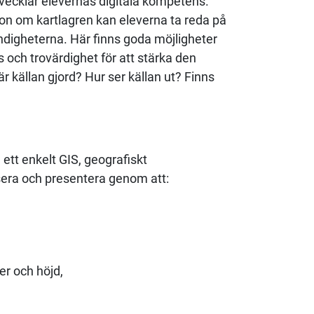
tvecklar elevernas digitala kompetens.
tion om kartlagren kan eleverna ta reda på
ndigheterna. Här finns goda möjligheter
s och trovärdighet för att stärka den
är källan gjord? Hur ser källan ut? Finns
tt enkelt GIS, geografiskt
sera och presentera genom att:
er och höjd,