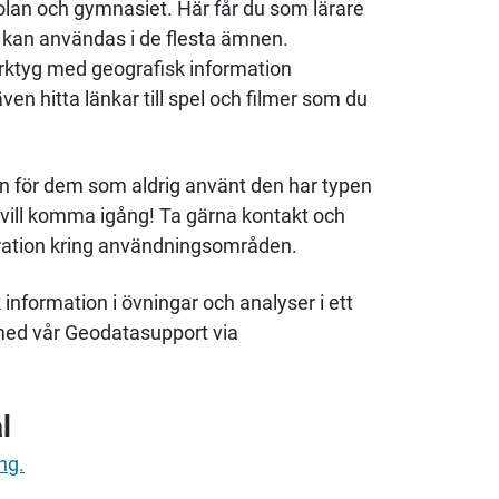
skolan och gymnasiet. Här får du som lärare
om kan användas i de flesta ämnen.
erktyg med geografisk information
n hitta länkar till spel och filmer som du
ven för dem som aldrig använt den har typen
om vill komma igång! Ta gärna kontakt och
piration kring användningsområden.
 information i övningar och analyser i ett
med vår Geodatasupport via
l
ng.