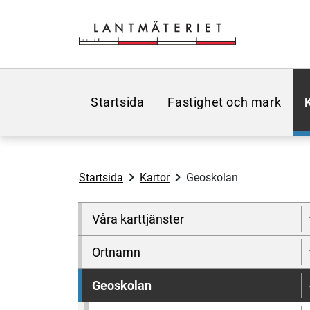
Hoppa till sidans innehåll
Startsida
Fastighet och mark
Startsida
Kartor
Geoskolan
Våra karttjänster
Ortnamn
Geoskolan