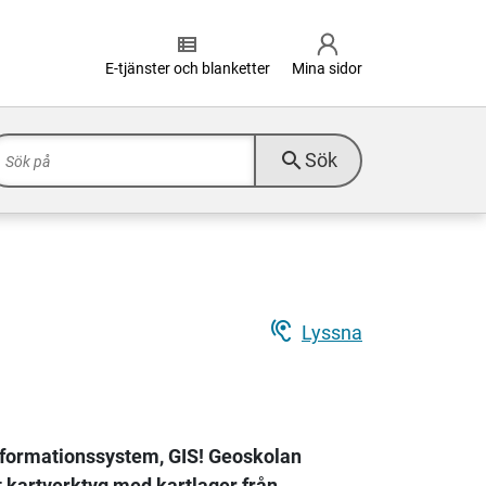
view_list
E-tjänster och blanketter
Mina sidor
search
Sök
hearing
Lyssna
nformationssystem, GIS! Geoskolan
t kartverktyg med kartlager från