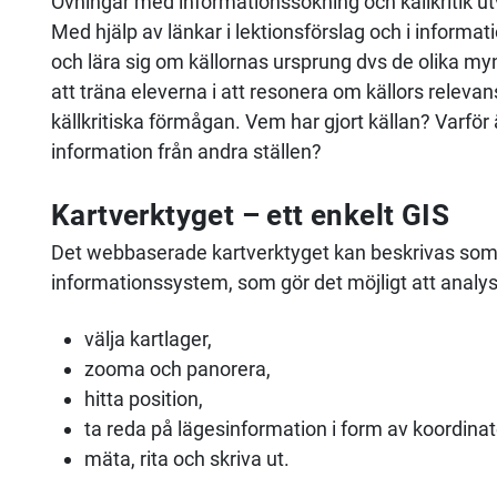
Övningar med informationssökning och källkritik u
Med hjälp av länkar i lektionsförslag och i informa
och lära sig om källornas ursprung dvs de olika my
att träna eleverna i att resonera om källors relevan
källkritiska förmågan. Vem har gjort källan? Varför 
information från andra ställen?
Kartverktyget – ett enkelt GIS
Det webbaserade kartverktyget kan beskrivas som e
informationssystem, som gör det möjligt att analy
välja kartlager,
zooma och panorera,
hitta position,
ta reda på lägesinformation i form av koordinat
mäta, rita och skriva ut.