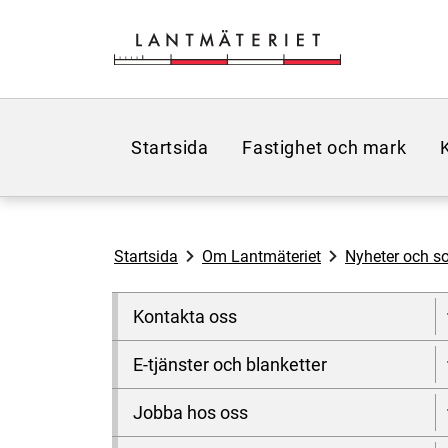
Hoppa till sidans innehåll
Startsida
Fastighet och mark
Startsida
Om Lantmäteriet
Nyheter och so
Kontakta oss
E-tjänster och blanketter
Jobba hos oss