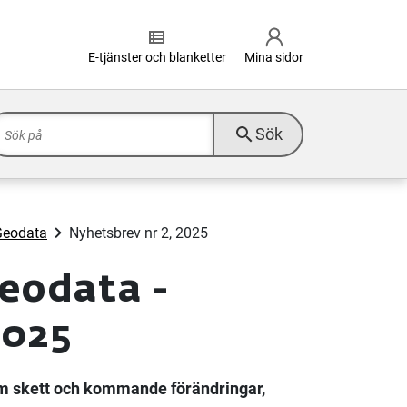
view_list
E-tjänster och blanketter
Mina sidor
search
Sök
Geodata
Nyhetsbrev nr 2, 2025
eodata -
2025
om skett och kommande förändringar,