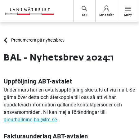
Hoppa till sidans innehåll
search
menu
Sök
Mina sidor
Meny
Prenumerera på nyhetsbrev
BAL - Nyhetsbrev 2024:1
Uppföljning ABT-avtalet
Under mars har en avtalsuppföljning skickats ut via mail. Se
gärna över detta och återkoppla till oss så att vi har
uppdaterad information gällande kontaktpersoner och
ansvarsområden. Ni kan mejla förändringar till
ajourhallning-bal@lm.se
.
Fakturaunderlag ABT-avtalen