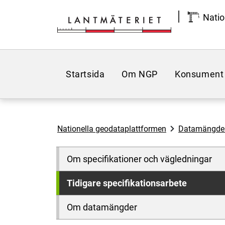
Hoppa till sidans innehåll
Natio
Startsida
Om NGP
Konsument
Nationella geodataplattformen
Datamängde
Om specifikationer och vägledningar
Tidigare specifikationsarbete
Om datamängder