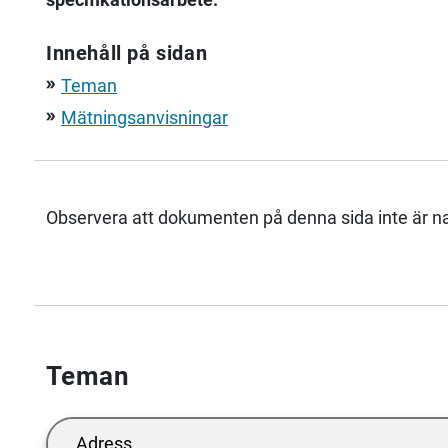
Innehåll på sidan
Teman
double_arrow
Mätningsanvisningar
double_arrow
Observera att dokumenten på denna sida inte är nat
Teman
Adress