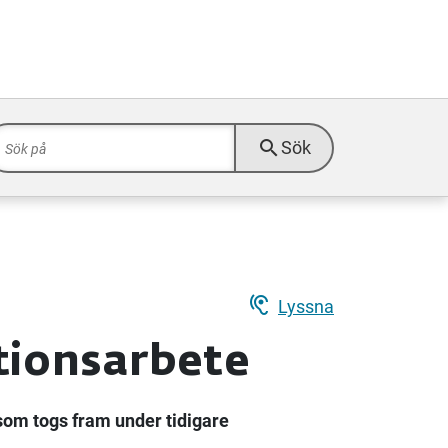
search
Sök
hearing
Lyssna
ationsarbete
som togs fram under tidigare