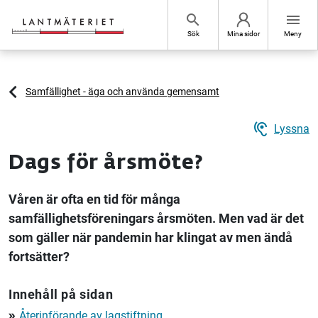
Hoppa till sidans innehåll
search
menu
Sök
Mina sidor
Meny
Samfällighet - äga och använda gemensamt
hearing
Lyssna
Dags för årsmöte?
Våren är ofta en tid för många
samfällighetsföreningars årsmöten. Men vad är det
som gäller när pandemin har klingat av men ändå
fortsätter?
Innehåll på sidan
Återinförande av lagstiftning
double_arrow