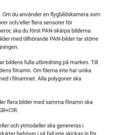
der. Om du använder en flygbildskamera som
er och/eller flera sensorer för
ror, ska du först PAN-skärpa bilderna
lder med tillhörande PAN-bilder tar större
gningen.
ar bildens fulla utbredning på marken. Till
ldens filnamn. Om filerna inte har unika
 med i filnamnet. Alla polygoner ska
ller flera bilder med samma filnamn ska
RGB+CIR.
ler och ytmodeller ska genereras i
kter behöver i så fall inte skickas in för