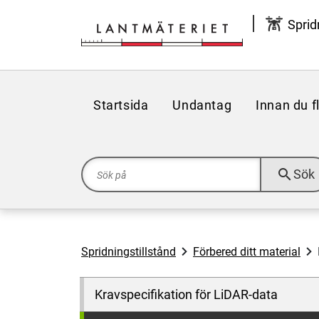
Hoppa till sidans innehåll
Spridn
Startsida
Undantag
Innan du f
search
Sök
Spridningstillstånd
Förbered ditt material
Kravspecifikation för LiDAR-data