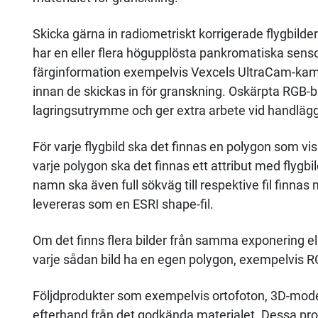
Skicka gärna in radiometriskt korrigerade flygbil
har en eller flera högupplösta pankromatiska sensor
färginformation exempelvis Vexcels UltraCam-kame
innan de skickas in för granskning. Oskärpta RGB-bi
lagringsutrymme och ger extra arbete vid handläg
För varje flygbild ska det finnas en polygon som vis
varje polygon ska det finnas ett attribut med flygbi
namn ska även full sökväg till respektive fil finnas
levereras som en ESRI shape-fil.
Om det finns flera bilder från samma exponering e
varje sådan bild ha en egen polygon, exempelvis 
Följdprodukter som exempelvis ortofoton, 3D-model
efterhand från det godkända materialet. Dessa produ