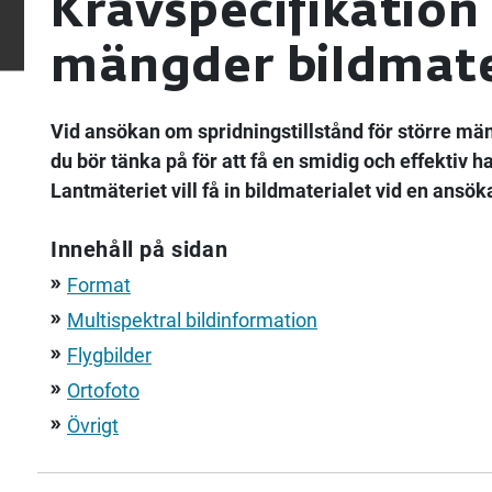
Kravspecifikation 
mängder bildmate
Vid ansökan om spridningstillstånd för större män
du bör tänka på för att få en smidig och effektiv 
Lantmäteriet vill få in bildmaterialet vid en ansök
Innehåll på sidan
Format
double_arrow
Multispektral bildinformation
double_arrow
Flygbilder
double_arrow
Ortofoto
double_arrow
Övrigt
double_arrow