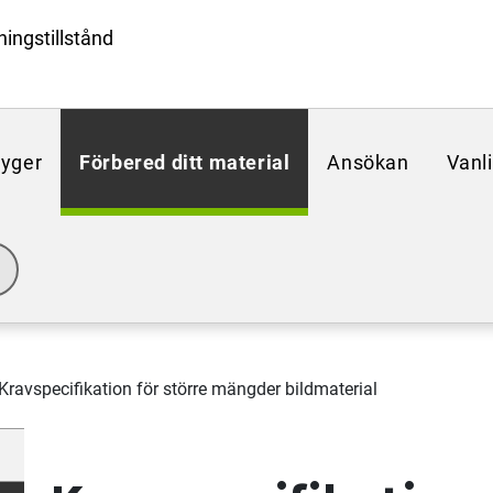
ingstillstånd
lyger
Förbered ditt material
Ansökan
Vanl
Kravspecifikation för större mängder bildmaterial