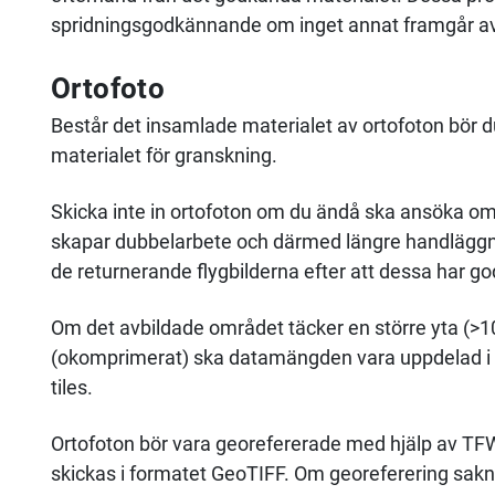
spridningsgodkännande om inget annat framgår av
Ortofoto
Består det insamlade materialet av ortofoton bör du
materialet för granskning.
Skicka inte in ortofoton om du ändå ska ansöka om s
skapar dubbelarbete och därmed längre handläggnin
de returnerande flygbilderna efter att dessa har go
Om det avbildade området täcker en större yta (>10 
(okomprimerat) ska datamängden vara uppdelad i m
tiles.
Ortofoton bör vara georefererade med hjälp av TFW- 
skickas i formatet GeoTIFF. Om georeferering sakn