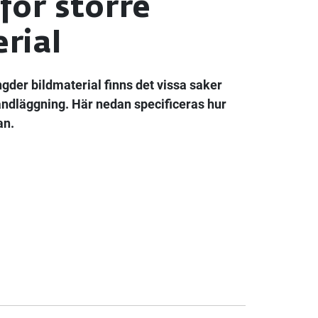
för större
rial
gder bildmaterial finns det vissa saker
handläggning. Här nedan specificeras hur
an.