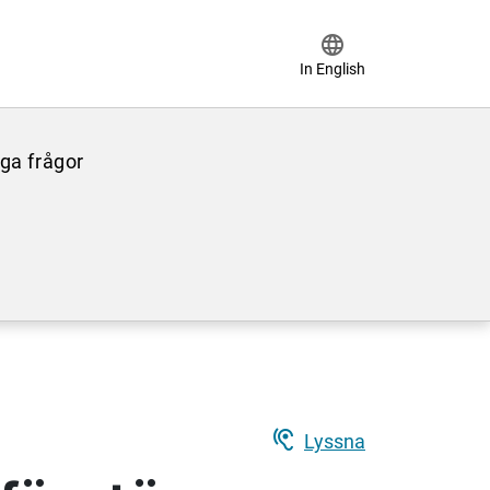
language
In English
iga frågor
hearing
Lyssna