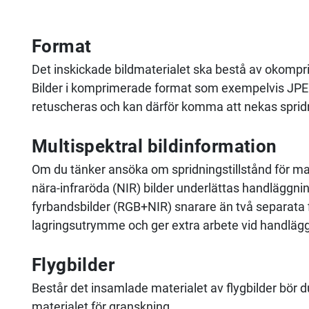
Format
Det inskickade bildmaterialet ska bestå av okompr
Bilder i komprimerade format som exempelvis JPE
retuscheras och kan därför komma att nekas sprid
Multispektral bildinformation
Om du tänker ansöka om spridningstillstånd för mat
nära-infraröda (NIR) bilder underlättas handläggn
fyrbandsbilder (RGB+NIR) snarare än två separata fi
lagringsutrymme och ger extra arbete vid handläg
Flygbilder
Består det insamlade materialet av flygbilder bör d
materialet för granskning.