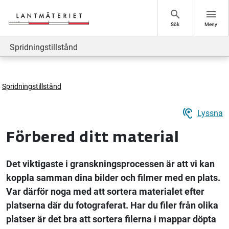
Hoppa till sidans innehåll
search
menu
Sök
Meny
Spridningstillstånd
Spridningstillstånd
hearing
Lyssna
Förbered ditt material
Det viktigaste i granskningsprocessen är att vi kan
koppla samman dina bilder och filmer med en plats.
Var därför noga med att sortera materialet efter
platserna där du fotograferat. Har du filer från olika
platser är det bra att sortera filerna i mappar döpta