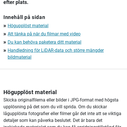
efter plats.
Innehåll på sidan
Högupplöst material
double_arrow
Att tänka på när du filmar med video
double_arrow
Du kan behöva paketera ditt material
double_arrow
Handledning för LiDAR-data och större mängder
double_arrow
bildmaterial
Högupplöst material
Skicka originalfilerna eller bilder i JPG-format med högsta
upplösning på det som du vill sprida. Om du skickar
lågupplösta fotografier eller filmer går det inte att se viktiga
detaljer som kan påverka beslutet. Det är bara det