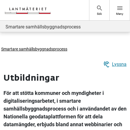
Hoppa till sidans innehåll
search
menu
Sök
Meny
Smartare samhällsbyggnadsprocess
Smartare samhällsbyggnadsprocess
hearing
Lyssna
Utbildningar
För att stötta kommuner och myndigheter i
digitaliseringsarbetet, i smartare
samhällsbyggnadsprocess och i användandet av den
Nationella geodataplattformen för att dela
datamängder, erbjuds bland annat webbinarier och