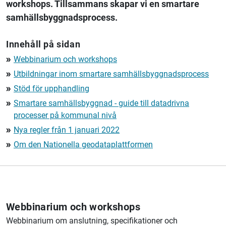
workshops. Tillsammans skapar vi en smartare
samhällsbyggnadsprocess.
Innehåll på sidan
Webbinarium och workshops
double_arrow
Utbildningar inom smartare samhällsbyggnadsprocess
double_arrow
Stöd för upphandling
double_arrow
Smartare samhällsbyggnad - guide till datadrivna
double_arrow
processer på kommunal nivå
Nya regler från 1 januari 2022
double_arrow
Om den Nationella geodataplattformen
double_arrow
Webbinarium och workshops
Webbinarium om anslutning, specifikationer och