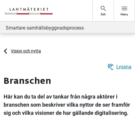
Hoppa till sidans innehåll
search
menu
Sök
Meny
Smartare samhällsbyggnadsprocess
Vision och nytta
hearing
Lyssna
Branschen
Här kan du ta del av tankar från några aktörer i
branschen som beskriver vilka nyttor de ser framför
sig och vilka visioner de har gällande digitalisering.