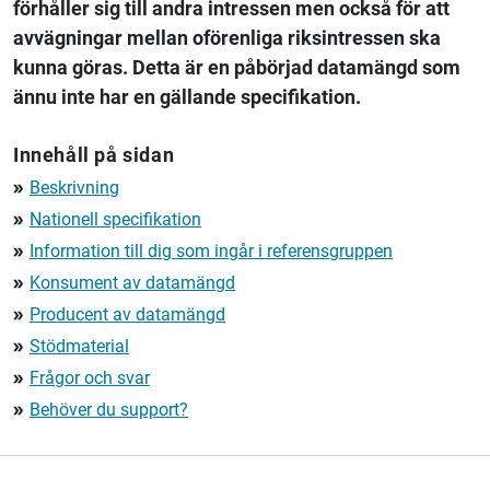
förhåller sig till andra intressen men också för att
avvägningar mellan oförenliga riksintressen ska
kunna göras. Detta är en påbörjad datamängd som
ännu inte har en gällande specifikation.
Innehåll på sidan
Beskrivning
double_arrow
Nationell specifikation
double_arrow
Information till dig som ingår i referensgruppen
double_arrow
Konsument av datamängd
double_arrow
Producent av datamängd
double_arrow
Stödmaterial
double_arrow
Frågor och svar
double_arrow
Behöver du support?
double_arrow