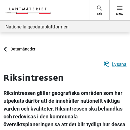
Hoppa till sidans innehåll
search
menu
Sök
Meny
Nationella geodataplattformen
Datamängder
hearing
Lyssna
Riksintressen
Riksintressen gäller geografiska områden som har
utpekats därför att de innehåller nationellt viktiga
värden och kvaliteter. Riksintressen ska behandlas
och redovisas i den kommunala
översiktsplaneringen så att det blir tydligt hur dessa