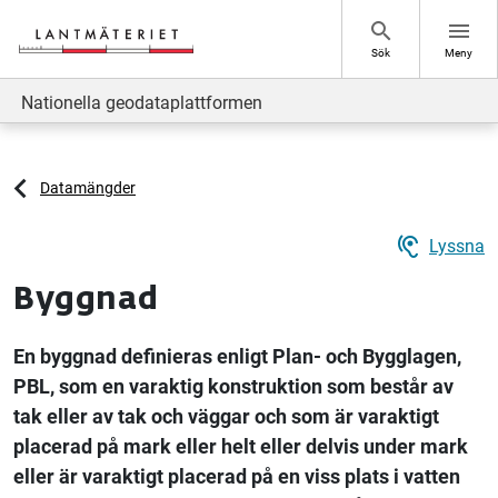
Hoppa till sidans innehåll
search
menu
Sök
Meny
Nationella geodataplattformen
Datamängder
hearing
Lyssna
Byggnad
En byggnad definieras enligt Plan- och Bygglagen,
PBL, som en varaktig konstruktion som består av
tak eller av tak och väggar och som är varaktigt
placerad på mark eller helt eller delvis under mark
eller är varaktigt placerad på en viss plats i vatten