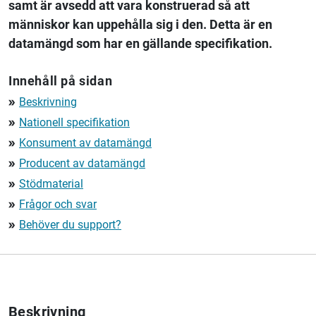
samt är avsedd att vara konstruerad så att
människor kan uppehålla sig i den. Detta är en
datamängd som har en gällande specifikation.
Innehåll på sidan
Beskrivning
double_arrow
Nationell specifikation
double_arrow
Konsument av datamängd
double_arrow
Producent av datamängd
double_arrow
Stödmaterial
double_arrow
Frågor och svar
double_arrow
Behöver du support?
double_arrow
Beskrivning