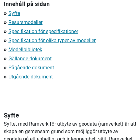
Innehåll på sidan
Syfte
double_arrow
Resursmodeller
double_arrow
Specifikation för specifikationer
double_arrow
Specifikation för olika typer av modeller
double_arrow
Modellbibliotek
double_arrow
Gällande dokument
double_arrow
Pågående dokument
double_arrow
Utgående dokument
double_arrow
Syfte
Syftet med Ramverk för utbyte av geodata (ramverket) är att
skapa en gemensam grund som möjliggör utbyte av
geodata på ett enhetligt och interoperabelt sätt. Ramverket