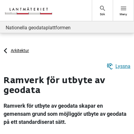
Hoppa till sidans innehåll
search
menu
Sök
Meny
Nationella geodataplattformen
Arkitektur
hearing
Lyssna
Ramverk för utbyte av
geodata
Ramverk för utbyte av geodata skapar en
gemensam grund som möjliggör utbyte av geodata
på ett standardiserat sätt.