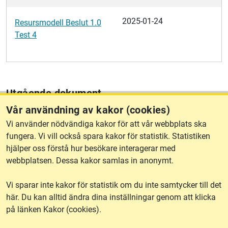
2025-01-24
Resursmodell Beslut 1.0
Test 4
Utgående dokument
Observera att utgående versioner fortfarande kan användas
Vår användning av kakor (cookies)
i gällande specifikationer för enskilda datamängder. Vid
Vi använder nödvändiga kakor för att vår webbplats ska
nyutveckling och större revideringar bör däremot den
fungera. Vi vill också spara kakor för statistik. Statistiken
senaste versionen användas.
hjälper oss förstå hur besökare interagerar med
webbplatsen. Dessa kakor samlas in anonymt.
Ta del av de utgående dokumenten i arkivet
Vi sparar inte kakor för statistik om du inte samtycker till det
här. Du kan alltid ändra dina inställningar genom att klicka
på länken Kakor (cookies).
lantmateriet.se