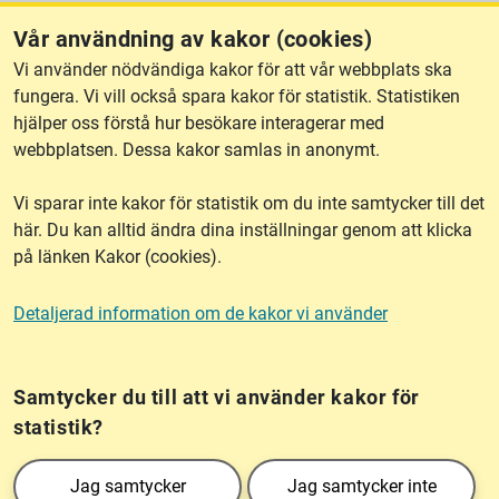
Vår användning av kakor (cookies)
Behöver du support?
Vi använder nödvändiga kakor för att vår webbplats ska
Vår support för NGP är tillgänglig för att svara på frågor och
fungera. Vi vill också spara kakor för statistik. Statistiken
reda ut problem.
hjälper oss förstå hur besökare interagerar med
webbplatsen. Dessa kakor samlas in anonymt.
Kontakta supporten för NGP
Vi sparar inte kakor för statistik om du inte samtycker till det
här. Du kan alltid ändra dina inställningar genom att klicka
på länken Kakor (cookies).
lantmateriet.se
Detaljerad information om de kakor vi använder
Kakor (cookies)
Frågor?
Chatta med
mig!
Samtycker du till att vi använder kakor för
statistik?
Lantmäteriet är den myndighet som kartlägger Sverige. Till våra uppgifter hör
Jag samtycker
Jag samtycker inte
också att registrera och säkra ägandet av alla fastigheter samt hantera deras