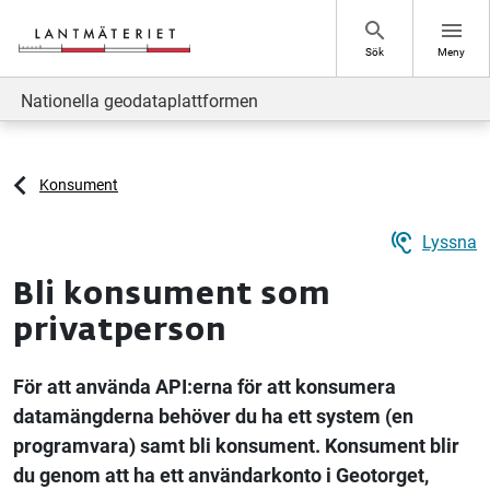
Hoppa till sidans innehåll
search
menu
Sök
Meny
Nationella geodataplattformen
Konsument
hearing
Lyssna
Bli konsument som
privatperson
För att använda API:erna för att konsumera
datamängderna behöver du ha ett system (en
programvara) samt bli konsument. Konsument blir
du genom att ha ett användarkonto i Geotorget,