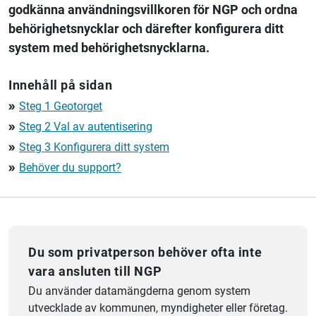
godkänna användningsvillkoren för NGP och ordna
behörighetsnycklar och därefter konfigurera ditt
system med behörighetsnycklarna.
Innehåll på sidan
Steg 1 Geotorget
double_arrow
Steg 2 Val av autentisering
double_arrow
Steg 3 Konfigurera ditt system
double_arrow
Behöver du support?
double_arrow
Du som privatperson behöver ofta inte
vara ansluten till NGP
Du använder datamängderna genom system
utvecklade av kommunen, myndigheter eller företag.