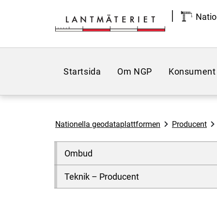
Hoppa till sidans innehåll
Natio
Startsida
Om NGP
Konsument
Nationella geodataplattformen
Producent
Ombud
Teknik – Producent