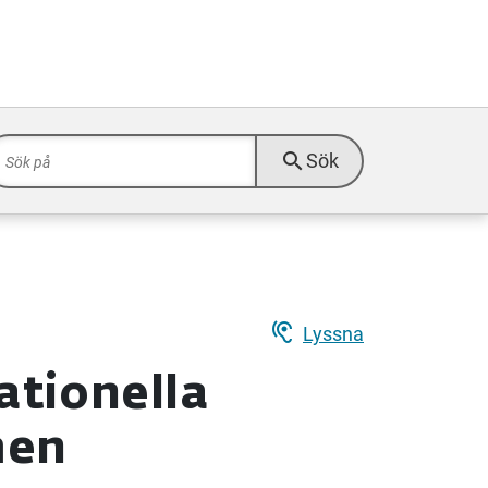
search
Sök
hearing
Lyssna
ationella
men