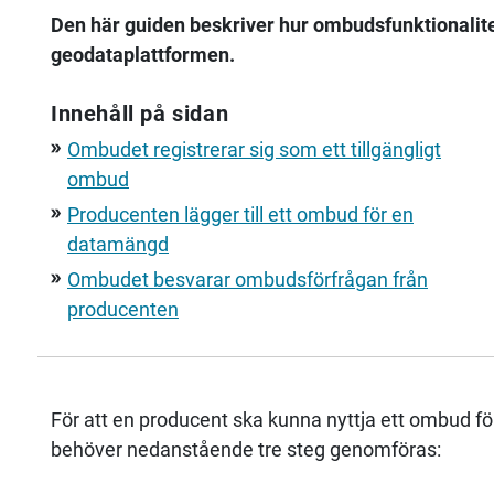
Den här guiden beskriver hur ombudsfunktionalite
geodataplattformen.
Innehåll på sidan
Ombudet registrerar sig som ett tillgängligt
double_arrow
ombud
Producenten lägger till ett ombud för en
double_arrow
datamängd
Ombudet besvarar ombudsförfrågan från
double_arrow
producenten
För att en producent ska kunna nyttja ett ombud fö
behöver nedanstående tre steg genomföras: