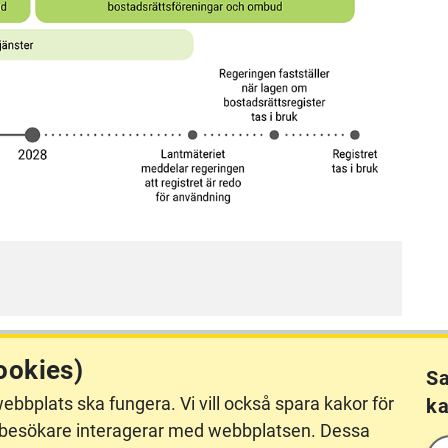
ookies)
Sa
ebbplats ska fungera. Vi vill också spara kakor för
ka
kor (cookies)
hur besökare interagerar med webbplatsen. Dessa