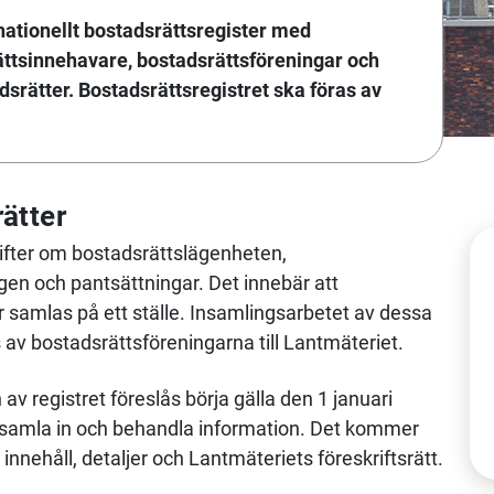
 nationellt bostadsrättsregister med
ttsinnehavare, bostadsrättsföreningar och
dsrätter. Bostadsrättsregistret ska föras av
rätter
gifter om bostadsrättslägenheten,
en och pantsättningar. Det innebär att
 samlas på ett ställe. Insamlingsarbetet av dessa
av bostadsrättsföreningarna till Lantmäteriet.
 registret föreslås börja gälla den 1 januari
t samla in och behandla information. Det kommer
nnehåll, detaljer och Lantmäteriets föreskriftsrätt.