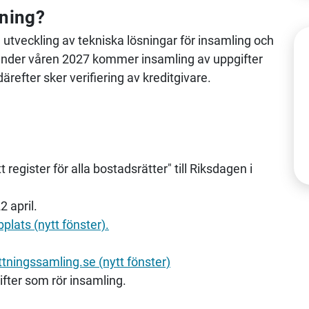
dning?
tveckling av tekniska lösningar för insamling och
Under våren 2027 kommer insamling av uppgifter
refter sker verifiering av kreditgivare.
egister för alla bostadsrätter" till Riksdagen i
 april.
lats (nytt fönster).
ttningssamling.se (nytt fönster)
ifter som rör insamling.