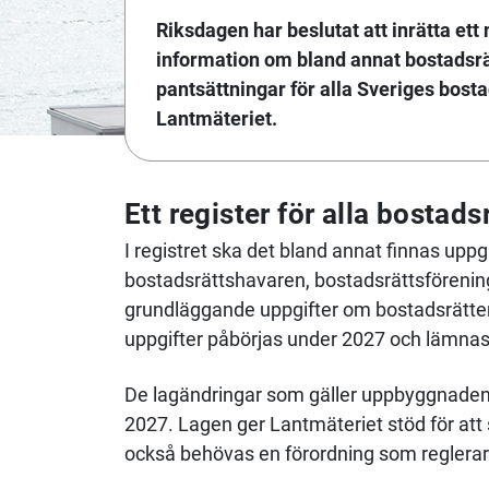
Riksdagen har beslutat att inrätta ett
information om bland annat bostadsrä
pantsättningar för alla Sveriges bosta
Lantmäteriet.
Ett register för alla bostads
I registret ska det bland annat finnas upp
bostadsrättshavaren, bostadsrättsförening
grundläggande uppgifter om bostadsrätter
uppgifter påbörjas under 2027 och lämnas 
De lagändringar som gäller uppbyggnaden av
2027. Lagen ger Lantmäteriet stöd för at
också behövas en förordning som reglerar i