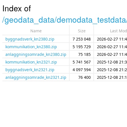
Index of
/
geodata_data/
demodata_testdata
Name
Size
Last Mod
byggnadsverk_kn2380.zip
7 253 048
2026-02-27 11:4
kommunikation_kn2380.zip
5 195 729
2026-02-27 11:4
anlaggningsomrade_kn2380.zip
75 185
2026-02-27 11:4
kommunikation_kn2321.zip
5 741 567
2025-12-08 21:3
byggnadsverk_kn2321.zip
4 097 594
2025-12-08 21:2
anlaggningsomrade_kn2321.zip
76 400
2025-12-08 21:1