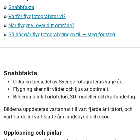
Snabbfakta
double_arrow
Varför flygfotograferar vi?
double_arrow
När flyger vi över ditt område?
double_arrow
Så här går flygfotograferingen till – steg för steg
double_arrow
Snabbfakta
Cirka en tredjedel av Sverige fotograferas varje år.
Flygning sker när väder och ljus är optimalt.
Bilderna blir till ortofoton, 3D-modeller och kartunderlag.
Bilderna uppdateras vartannat till vart fjärde år i tätort, och
vart fjärde till vart sjätte år i landsbygd och skog.
Upplösning och pixlar