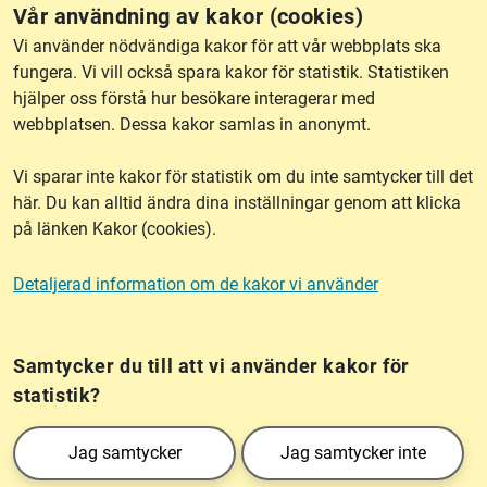
Vår användning av kakor (cookies)
RSS
Vi använder nödvändiga kakor för att vår webbplats ska
fungera. Vi vill också spara kakor för statistik. Statistiken
hjälper oss förstå hur besökare interagerar med
Om webbplatsen
webbplatsen. Dessa kakor samlas in anonymt.
Vi sparar inte kakor för statistik om du inte samtycker till det
Tillgänglighet
här. Du kan alltid ändra dina inställningar genom att klicka
på länken Kakor (cookies).
Other languages
Detaljerad information om de kakor vi använder
Kakor (cookies)
Frågor?
Chatta med
mig!
Samtycker du till att vi använder kakor för
statistik?
Lantmäteriet är den myndighet som kartlägger Sverige. Till våra uppgifter hör
Jag samtycker
Jag samtycker inte
också att registrera och säkra ägandet av alla fastigheter samt hantera deras
gränser. Vi tillhör Landsbygds- och infrastrukturdepartementet.