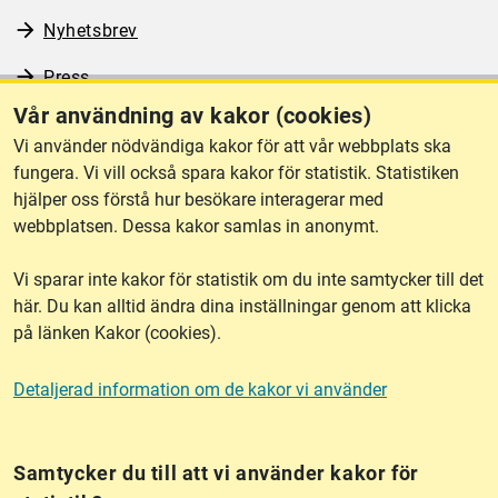
Nyhetsbrev
Press
Vår användning av kakor (cookies)
RSS
Vi använder nödvändiga kakor för att vår webbplats ska
fungera. Vi vill också spara kakor för statistik. Statistiken
hjälper oss förstå hur besökare interagerar med
Om webbplatsen
webbplatsen. Dessa kakor samlas in anonymt.
Vi sparar inte kakor för statistik om du inte samtycker till det
Tillgänglighet
här. Du kan alltid ändra dina inställningar genom att klicka
på länken Kakor (cookies).
Other languages
Detaljerad information om de kakor vi använder
Kakor (cookies)
Frågor?
Chatta med
mig!
Samtycker du till att vi använder kakor för