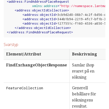
<
address:FindAddressPlaceRequest
xmlns:address
=
"http://namespace.lantmat
<
address:objectIdCollection
>
<
address:objectId
>
3cb9d2d0-08b7-4c2f-8d56-dc
<
address:objectId
>
344b1b94-2219-4fc7-bf1b-3e
<
address:objectId
>
1277551c-f160-4536-a850-55
</
address:objectIdCollection
>
</
address:FindAddressPlaceRequest
>
Svarstyp
Element/Attribut
Beskrivning
FindExchangeObjectResponse
Samlar ihop
svaret på en
sökning
Generell
FeatureCollection
behållare för
sökningens
resultat.