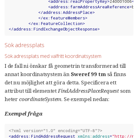
<
address:realPropertyKey
>
240001006
</
<
address:farmAddressAreaReference
>
be
</
address:AddressPlace
>
</
ex:featureMembers
>
</
ex:FeatureCollection
>
</
address:FindExchangeObjectResponse
>
Sök adressplats
Sök adressplats med valfritt koordinatsystem
I de fall ni önskar få geometrin transformerad till
annat koordinatsystem än
Sweref 99 tm
så finns
det nu möjlighet att göra detta. Specificera ett
attribut till elementet
FindAddressPlaceRequest
som
heter
coordinateSystem
. Se exempel nedan:
Exempel fråga
<?xml version="1.0" encoding="UTF-8"?>
<
address:FindAddressRequest
xmlns:address
=
"http://na