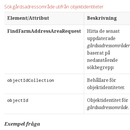
Sök gårdsadressområde utifrån objektidentiteter
Element/Attribut
Beskrivning
FindFarmAddressAreaRequest
Hitta de senast
uppdaterade
gårdsadressområde
baserat på
nedanstående
sökbegrepp:
Behållare för
objectIdCollection
objektidentiteter.
Objektidentitet för
objectId
gårdsadressområde
.
Exempel fråga