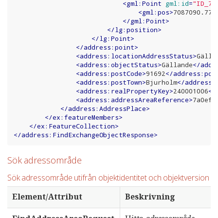
<
gml:Point
gml:id
=
"ID_78
<
gml:pos
>
7087090.774
</
gml:Point
>
</
lg:position
>
</
lg:Point
>
</
address:point
>
<
address:locationAddressStatus
>
Gälla
<
address:objectStatus
>
Gällande
</
addr
<
address:postCode
>
91692
</
address:pos
<
address:postTown
>
Bjurholm
</
address:
<
address:realPropertyKey
>
240001006
</
<
address:addressAreaReference
>
7a0ef1
</
address:AddressPlace
>
</
ex:featureMembers
>
</
ex:FeatureCollection
>
</
address:FindExchangeObjectResponse
>
Sök adressområde
Sök adressområde utifrån objektidentitet och objektversion
Element/Attribut
Beskrivning