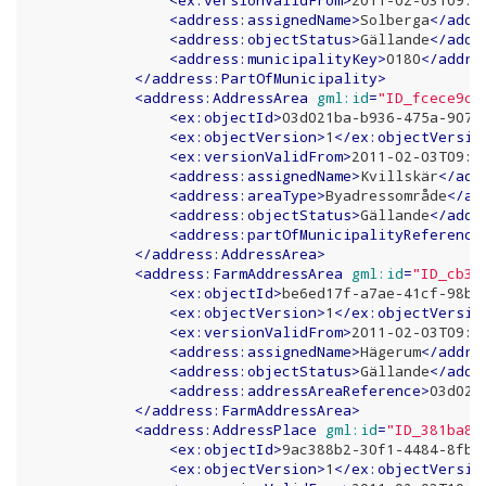
<
ex:versionValidFrom
>
2011-02-03T09:2
<
address:assignedName
>
Solberga
</
addr
<
address:objectStatus
>
Gällande
</
addr
<
address:municipalityKey
>
0180
</
addre
</
address:PartOfMunicipality
>
<
address:AddressArea
gml:id
=
"ID_fcece9c0
<
ex:objectId
>
03d021ba-b936-475a-907b
<
ex:objectVersion
>
1
</
ex:objectVersio
<
ex:versionValidFrom
>
2011-02-03T09:2
<
address:assignedName
>
Kvillskär
</
add
<
address:areaType
>
Byadressområde
</
ad
<
address:objectStatus
>
Gällande
</
addr
<
address:partOfMunicipalityReference
</
address:AddressArea
>
<
address:FarmAddressArea
gml:id
=
"ID_cb3d
<
ex:objectId
>
be6ed17f-a7ae-41cf-98be
<
ex:objectVersion
>
1
</
ex:objectVersio
<
ex:versionValidFrom
>
2011-02-03T09:5
<
address:assignedName
>
Hägerum
</
addre
<
address:objectStatus
>
Gällande
</
addr
<
address:addressAreaReference
>
03d021
</
address:FarmAddressArea
>
<
address:AddressPlace
gml:id
=
"ID_381ba81
<
ex:objectId
>
9ac388b2-30f1-4484-8fbe
<
ex:objectVersion
>
1
</
ex:objectVersio