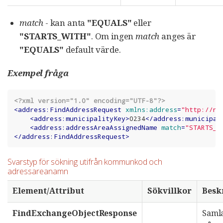
match
- kan anta
"EQUALS"
eller
"STARTS_WITH"
. Om ingen
match
anges är
"EQUALS"
default värde.
Exempel fråga
<?xml version="1.0" encoding="UTF-8"?>
<
address:FindAddressRequest
xmlns:address
=
"http://na
<
address:municipalityKey
>
0234
</
address:municipal
<
address:addressAreaAssignedName
match
=
"STARTS_W
</
address:FindAddressRequest
>
Svarstyp för sökning utifrån kommunkod och
adressareanamn
Element/Attribut
Sökvillkor
Besk
FindExchangeObjectResponse
Samla