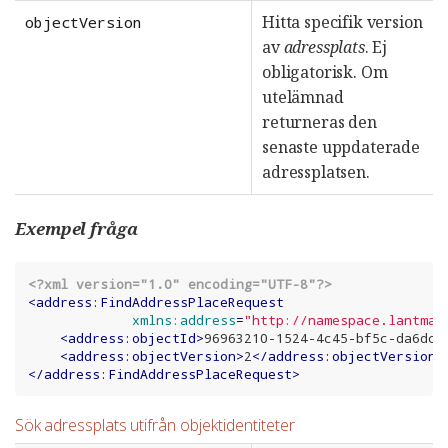
Hitta specifik version
objectVersion
av
adressplats
. Ej
obligatorisk. Om
utelämnad
returneras den
senaste uppdaterade
adressplatsen.
Exempel fråga
<?xml version="1.0" encoding="UTF-8"?>
<
address:FindAddressPlaceRequest
xmlns:address
=
"http://namespace.lantmat
<
address:objectId
>
96963210-1524-4c45-bf5c-da6dc3
<
address:objectVersion
>
2
</
address:objectVersion
>
</
address:FindAddressPlaceRequest
>
Sök adressplats utifrån objektidentiteter