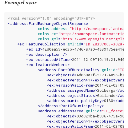
Exempel svar
<?xml version="1.0" encoding="UTF-8"?>
<
address:FindExchangeObjectResponse
xmlns:address
=
"http://namespace.lantmat
xmlns:ex
=
"http://namespace.lantmateriet
xmlns:gml
=
"http://www.opengis.net/gml/3
<
ex:FeatureCollection
gml:id
=
"ID_28397063-302a-4
<
ex:id
>
42d0ea59-ed3b-4746-87a0-4839f75ee41e
<
<
ex:description
 />
<
ex:extractedAtTime
>
2011-12-09T10:19:21.946Z
<
ex:featureMembers
>
<
address:PartOfMunicipality
gml:id
=
"ID_
<
ex:objectId
>
4d660a3f-5373-4a96-b3f
<
ex:objectVersion
>
1
</
ex:objectVersi
<
ex:versionValidFrom
>
2011-02-03T09:
<
address:assignedName
>
Solberga
</
add
<
address:objectStatus
>
Gällande
</
add
<
address:municipalityKey
>
0180
</
addr
</
address:PartOfMunicipality
>
<
address:AddressArea
gml:id
=
"ID_fcece9c
<
ex:objectId
>
03d021ba-b936-475a-907
<
ex:objectVersion
>
1
</
ex:objectVersi
<
ex:versionValidFrom
>
2011-02-03T09: