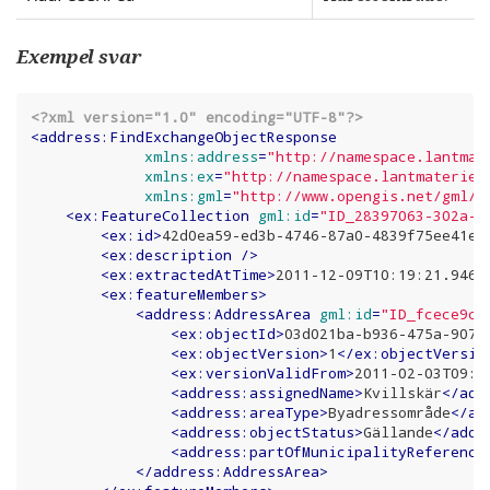
Exempel svar
<?xml version="1.0" encoding="UTF-8"?>
<
address:FindExchangeObjectResponse
xmlns:address
=
"http://namespace.lantmat
xmlns:ex
=
"http://namespace.lantmateriet
xmlns:gml
=
"http://www.opengis.net/gml/3
<
ex:FeatureCollection
gml:id
=
"ID_28397063-302a-4
<
ex:id
>
42d0ea59-ed3b-4746-87a0-4839f75ee41e
<
<
ex:description
 />
<
ex:extractedAtTime
>
2011-12-09T10:19:21.946Z
<
ex:featureMembers
>
<
address:AddressArea
gml:id
=
"ID_fcece9c0
<
ex:objectId
>
03d021ba-b936-475a-907b
<
ex:objectVersion
>
1
</
ex:objectVersio
<
ex:versionValidFrom
>
2011-02-03T09:2
<
address:assignedName
>
Kvillskär
</
add
<
address:areaType
>
Byadressområde
</
ad
<
address:objectStatus
>
Gällande
</
addr
<
address:partOfMunicipalityReference
</
address:AddressArea
>