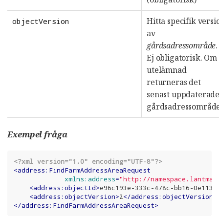
Hitta specifik versi
objectVersion
av
gårdsadressområde
.
Ej obligatorisk. Om
utelämnad
returneras det
senast uppdaterad
gårdsadressområde
Exempel fråga
<?xml version="1.0" encoding="UTF-8"?>
<
address:FindFarmAddressAreaRequest
xmlns:address
=
"http://namespace.lantmat
<
address:objectId
>
e96c193e-333c-478c-bb16-0e1131
<
address:objectVersion
>
2
</
address:objectVersion
>
</
address:FindFarmAddressAreaRequest
>