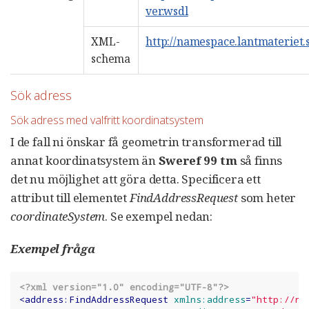
ver.wsdl
XML-
http://namespace.lantmateriet.
schema
Sök adress
Sök adress med valfritt koordinatsystem
I de fall ni önskar få geometrin transformerad till
annat koordinatsystem än
Sweref 99 tm
så finns
det nu möjlighet att göra detta. Specificera ett
attribut till elementet
FindAddressRequest
som heter
coordinateSystem
. Se exempel nedan:
Exempel fråga
<?xml version="1.0" encoding="UTF-8"?>
<
address:FindAddressRequest
xmlns:address
=
"http://na