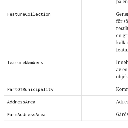
på en
Gener
FeatureCollection
för s
resul
en gr
kalla
feat
Inneh
featureMembers
av en
objek
Komm
PartOfMunicipality
Adre
AddressArea
Gård
FarmAddressArea