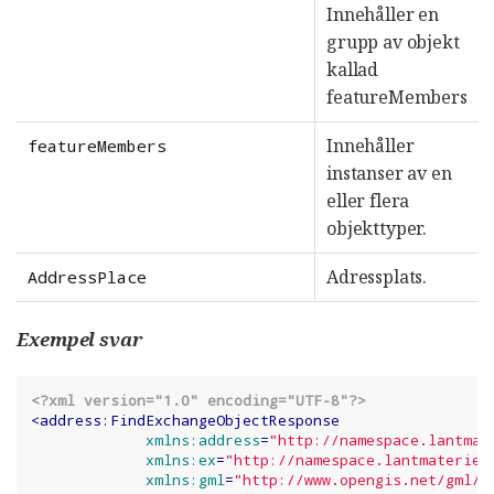
Innehåller en
grupp av objekt
kallad
featureMembers
Innehåller
featureMembers
instanser av en
eller flera
objekttyper.
Adressplats.
AddressPlace
Exempel svar
<?xml version="1.0" encoding="UTF-8"?>
<
address:FindExchangeObjectResponse
xmlns:address
=
"http://namespace.lantmat
xmlns:ex
=
"http://namespace.lantmateriet
xmlns:gml
=
"http://www.opengis.net/gml/3