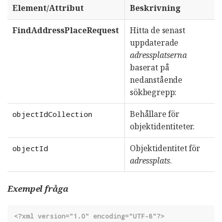
Element/Attribut
Beskrivning
FindAddressPlaceRequest
Hitta de senast
uppdaterade
adressplatserna
baserat på
nedanstående
sökbegrepp:
Behållare för
objectIdCollection
objektidentiteter.
Objektidentitet för
objectId
adressplats
.
Exempel fråga
<?xml version="1.0" encoding="UTF-8"?>