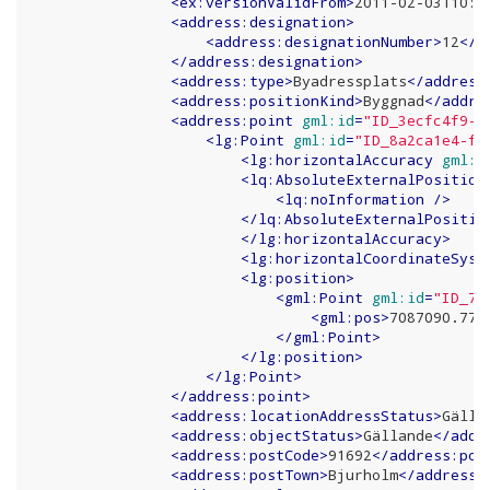
<
ex:versionValidFrom
>
2011-02-03T10:1
<
address:designation
>
<
address:designationNumber
>
12
</
a
</
address:designation
>
<
address:type
>
Byadressplats
</
address
<
address:positionKind
>
Byggnad
</
addre
<
address:point
gml:id
=
"ID_3ecfc4f9-d
<
lg:Point
gml:id
=
"ID_8a2ca1e4-f2
<
lg:horizontalAccuracy
gml:i
<
lq:AbsoluteExternalPosition
<
lq:noInformation
 />
</
lq:AbsoluteExternalPositio
</
lg:horizontalAccuracy
>
<
lg:horizontalCoordinateSyst
<
lg:position
>
<
gml:Point
gml:id
=
"ID_78
<
gml:pos
>
7087090.774
</
gml:Point
>
</
lg:position
>
</
lg:Point
>
</
address:point
>
<
address:locationAddressStatus
>
Gälla
<
address:objectStatus
>
Gällande
</
addr
<
address:postCode
>
91692
</
address:pos
<
address:postTown
>
Bjurholm
</
address: