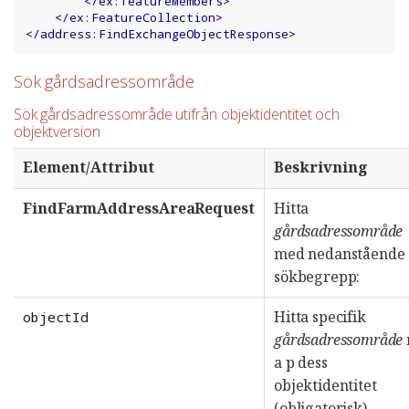
</
ex:featureMembers
>
</
ex:FeatureCollection
>
</
address:FindExchangeObjectResponse
>
Sök gårdsadressområde
Sök gårdsadressområde utifrån objektidentitet och
objektversion
Element/Attribut
Beskrivning
FindFarmAddressAreaRequest
Hitta
gårdsadressområde
med nedanstående
sökbegrepp:
Hitta specifik
objectId
gårdsadressområde
a p dess
objektidentitet
(obligatorisk)