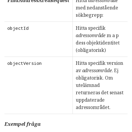
FindAddressAreaRequest
Hitta
adressområde
med nedanstående
sökbegrepp:
Hitta specifik
objectId
adressområde
m a p
dess objektidentitet
(obligatorisk)
Hitta specifik version
objectVersion
av
adressområde
. Ej
obligatorisk. Om
utelämnad
returneras det senast
uppdaterade
adressområdet.
Exempel fråga