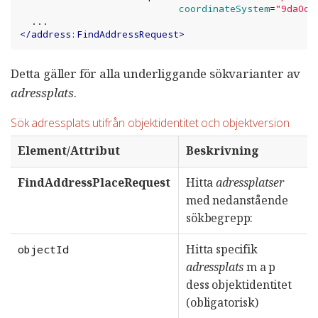
coordinateSystem
=
"9da0ca
</
address:FindAddressRequest
>
Detta gäller för alla underliggande sökvarianter av
adressplats
.
Sök adressplats utifrån objektidentitet och objektversion
Element/Attribut
Beskrivning
FindAddressPlaceRequest
Hitta
adressplatser
med nedanstående
sökbegrepp:
Hitta specifik
objectId
adressplats
m a p
dess objektidentitet
(obligatorisk)