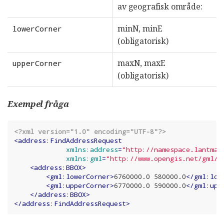
av geografisk område:
minN, minE
lowerCorner
(obligatorisk)
maxN, maxE
upperCorner
(obligatorisk)
Exempel fråga
<?xml version="1.0" encoding="UTF-8"?>
<
address:FindAddressRequest
xmlns:address
=
"http://namespace.lantmat
xmlns:gml
=
"http://www.opengis.net/gml/3
<
address:BBOX
>
<
gml:lowerCorner
>
6760000.0 580000.0
</
gml:low
<
gml:upperCorner
>
6770000.0 590000.0
</
gml:upp
</
address:BBOX
>
</
address:FindAddressRequest
>