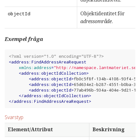
Objektidentitet för
objectId
adressområde
.
Exempel fråga
<?xml version="1.0" encoding="UTF-8"?>
<
address:FindAddressAreaRequest
xmlns:address
=
"http://namespace.lantmateriet.se/
<
address:objectIdCollection
>
<
address:objectId
>
fb0c5f8f-134b-4108-93f4-59
<
address:objectId
>
65d634e2-b287-4551-b0ba-34
<
address:objectId
>
77ab496b-934a-404e-9d21-18
</
address:objectIdCollection
>
</
address:FindAddressAreaRequest
>
Svarstyp
Element/Attribut
Beskrivning