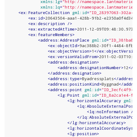
xmlns:lg
=
"http://namespace.lantmateriet
xmlns:lq
=
"http://namespace.lantmateriet
<
ex:FeatureCollection
gml:id
=
"ID_28397063-302a-4
<
ex:id
>
20643504-aaa1-428b-91b2-e2350a0f4d34
<
<
ex:description
 />
<
ex:extractedAtTime
>
2011-12-09T09:48:30.973Z
<
ex:featureMembers
>
<
address:AddressPlace
gml:id
=
"ID_381ba81
<
ex:objectId
>
9ac388b2-30f1-4484-8fbe
<
ex:objectVersion
>
1
</
ex:objectVersio
<
ex:versionValidFrom
>
2011-02-03T10:1
<
address:designation
>
<
address:designationNumber
>
12
</
a
</
address:designation
>
<
address:type
>
Byadressplats
</
address
<
address:positionKind
>
Byggnad
</
addre
<
address:point
gml:id
=
"ID_3ecfc4f9-d
<
lg:Point
gml:id
=
"ID_8a2ca1e4-f2
<
lg:horizontalAccuracy
gml:i
<
lq:AbsoluteExternalPosi
<
lq:noInformation
 />
</
lq:AbsoluteExternalPos
</
lg:horizontalAccuracy
>
<
lg:horizontalCoordinateSyst
<
lg:position
>