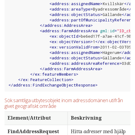
<
address:assignedName
>
Kvillskär
</
ad
<
address:areaType
>
Byadressområde
</
a
<
address:objectStatus
>
Gällande
</
add
<
address:partOfMunicipalityReferenc
</
address:AddressArea
>
<
address:FarmAddressArea
gml:id
=
"ID_cb3
<
ex:objectId
>
be6ed17f-a7ae-41cf-98b
<
ex:objectVersion
>
1
</
ex:objectVersi
<
ex:versionValidFrom
>
2011-02-03T09:
<
address:assignedName
>
Hägerum
</
addr
<
address:objectStatus
>
Gällande
</
add
<
address:addressAreaReference
>
03d02
</
address:FarmAddressArea
>
</
ex:featureMembers
>
</
ex:FeatureCollection
>
</
address:FindExchangeObjectResponse
>
Sök samtliga utbytesobjekt inom adressdomänen utifrån
givet geografiskt område
Element/Attribut
Beskrivning
FindAddressRequest
Hitta
adresser
med hjälp