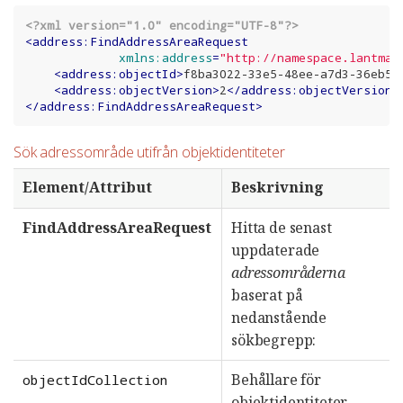
<?xml version="1.0" encoding="UTF-8"?>
<
address:FindAddressAreaRequest
xmlns:address
=
"http://namespace.lantmat
<
address:objectId
>
f8ba3022-33e5-48ee-a7d3-36eb58
<
address:objectVersion
>
2
</
address:objectVersion
>
</
address:FindAddressAreaRequest
>
Sök adressområde utifrån objektidentiteter
Element/Attribut
Beskrivning
FindAddressAreaRequest
Hitta de senast
uppdaterade
adressområderna
baserat på
nedanstående
sökbegrepp:
Behållare för
objectIdCollection
objektidentiteter.