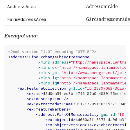
Adressområde
AddressArea
Gårdsadressområd
FarmAddressArea
Exempel svar
<?xml version="1.0" encoding="UTF-8"?>
<
address:FindExchangeObjectResponse
xmlns:address
=
"http://namespace.lantmat
xmlns:ex
=
"http://namespace.lantmateriet
xmlns:gml
=
"http://www.opengis.net/gml/3
xmlns:lg
=
"http://namespace.lantmateriet
xmlns:lq
=
"http://namespace.lantmateriet
<
ex:FeatureCollection
gml:id
=
"ID_28397063-302a-4
<
ex:id
>
42d0ea59-ed3b-4746-87a0-4839f75ee41e
<
<
ex:description
 />
<
ex:extractedAtTime
>
2011-12-09T10:19:21.946Z
<
ex:featureMembers
>
<
address:PartOfMunicipality
gml:id
=
"ID_6
<
ex:objectId
>
4d660a3f-5373-4a96-b3f2
<
ex:objectVersion
>
1
</
ex:objectVersio