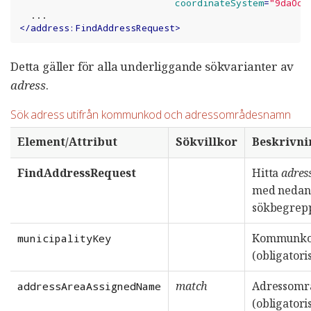
coordinateSystem
=
"9da0ca
</
address:FindAddressRequest
>
Detta gäller för alla underliggande sökvarianter av
adress
.
Sök adress utifrån kommunkod och adressområdesnamn
Element/Attribut
Sökvillkor
Beskrivni
FindAddressRequest
Hitta
adres
med nedan
sökbegrep
Kommunk
municipalityKey
(obligatori
match
Adressomr
addressAreaAssignedName
(obligatori